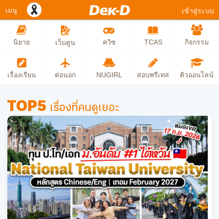
เมนู
เข้าสู่ระบบ
นิยาย
ควิซ
TCAS
กิจกรรม
เว็บตูน
เรื่องเรียน
ต่อนอก
NUGIRL
สอบพรีเทส
ติวออนไลน์
TOP5
เรื่องที่คนดูเยอะ