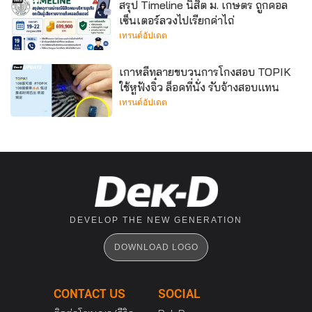
สรุป Timeline นิสิต ม. เกษตร ถูกคอล
เซ็นเตอร์ลวงไปเรียกค่าไถ่
เทรนด์อัปเดต
เกาหลีทลายขบวนการโกงสอบ TOPIK
ใช้หูฟังจิ๋ว ล็อคที่นั่ง รับจ้างสอบแทน
เทรนด์อัปเดต
DEVELOP THE NEW GENERATION
DOWNLOAD LOGO
CONTACT US
SOCIAL