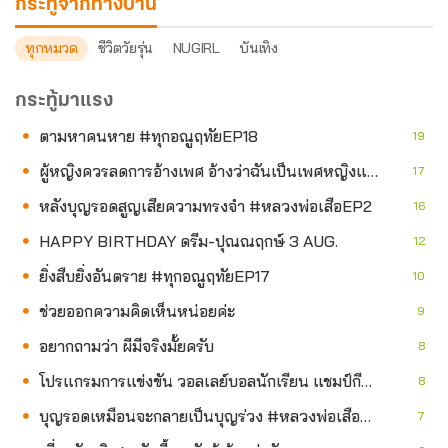
กระทู้จากทางบ้าน
ทุกหมวด
ชีวิตวัยรุ่น
NUGIRL
บันเทิง
กระทู้มาแรง
ตามหาคนหาย #ทุกอณูฤทัยEP18
19
ผู้หญิงควรลดการอ้างเพศ อ้างว่าฉันเป็นเพศหญิงและควรใช้สมองมากกว่าเครื่องในเพศ
17
หลังบุญรอดสูญเสียความทรงจำ #หลวงพ่อเสือEP2
16
HAPPY BIRTHDAY ดรีม-ปุณณฤกษ์ 3 AUG.
12
ยิ่งสืบยิ่งอันตราย #ทุกอณูฤทัยEP17
10
ช่วยออกความคิดเห็นหน่อยค่ะ
9
อยากถามว่า ผีมีจริงมั้ยครับ
8
โปรแกรมการแข่งขัน วอลเลย์บอลนักเรียน แชมป์กีฬา 7HD 2026 3 ส.ค.
8
บุญรอดเหมือนจะกลายเป็นบุญร่วง #หลวงพ่อเสือEP3
7