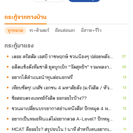
กระทู้จากทางบ้าน
ทุกหมวด
รร.+ติวเตอร์
เรียนต่อนอก
มีสาระ+รีวิว
กระทู้มาแรง
เดอะ คริสตัล เอสบี ราชพฤกษ์ ชวนน้องๆ ปล่อยพลังสุดมันส์ในงาน “THE CRYSTAL SB RATCHAPRUEK KIDS SPORT DAY ครั้งที่ 2” สมัครฟรี!
37
อดีตแข้งดังทีมชาติ ยุคบุกเบิก “วัดสุทธิฯ” รวมพลงาน “สิงห์สะพานปลา” คืนถิ่น 8 ส.ค.นี้
22
อยากได้คำแนะนำทุนต่อนอกฟรี
13
เทียบชัดๆ! เภสัช เอกชน 4 มหาลัยดัง (ม.รังสิต / หัวเฉียว / สยาม / เวสเทิร์น) เจาะลึกค่าเทอม & จุดเด่น ที่ไหนคุ้มสุด?
13
ข้อสอบตรงแพทย์รังสิต ออกอะไรบ้าง??
12
ชวนมาเปลี่ยนบรรยากาศอ่านหนังสือ! ปักหมุด 4 พอดแคสต์ภาษาอังกฤษ ฟังเพลินจนลืมง่วง แถมได้ฝึกภาษาแบบไม่รู้ตัว **
12
อยากเป็นหมอฟันแต่ไม่อยากดวล A-Level? ปักหมุด 'ทันตะ ม.สยาม' ปู Roadmap 1 ปีติดชัวร์!
12
MCAT คืออะไร? สรุปจบใน 1 นาที สำหรับคนอยากเรียนหมออเมริกา-แคนาดา
11