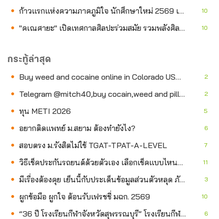
ก้าวแรกแห่งความภาคภูมิใจ นักศึกษาใหม่ 2569 เริ่มต้นเส้นทางการเรียนรู้ที่ ม.หัวเฉียวฯ
10
"คเณศายะ" เปิดเทศกาลศิลปะร่วมสมัย รวมพลังศิลปิน นักสร้างสรรค์ และคนรักศิลปะ สู่พื้นที่แห่งแรงบันดาลใจ
10
กระทู้ล่าสุด
Buy weed and cocaine online in Colorado USA through telegram @mitch40
2
Telegram @mitch40,buy cocain,weed and pills online in Antwerp belgiu
2
ทุน METI 2026
5
อยากติดแพทย์ ม.สยาม ต้องทำยังไง?
6
สอบตรง ม.รังสิตไม่ใช้ TGAT-TPAT-A-LEVEL
7
วิธีเช็คประกันรถยนต์ด้วยตัวเอง เลือกเช็คแบบไหนได้บ้าง
11
มีเรื่องต้องคุย เย็นนี้กับประเด็นข้อมูลส่วนตัวหลุด ภัยร้ายไซเบอร์
3
ผูกข้อมือ ผูกใจ ต้อนรับเฟรชชี่ มฉก. 2569
10
“36 ปี โรงเรียนกีฬาจังหวัดสุพรรณบุรี” โรงเรียนกีฬาแห่งแรกของไทย ขอเชิญร่วมทอดผ้าป่าเพื่อการศึกษาและกีฬา ฉลองวันคล้ายวันสถาปนา 7 ส.ค. 2569
6