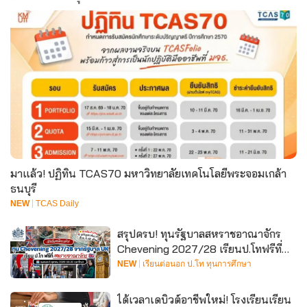
มาแล้ว! ปฏิทิน TCAS70 มหาวิทยาลัยเทคโนโลยีพระจอมเกล้า
ธนบุรี
NEW
TCAS Daily
สรุปครบ! ทุนรัฐบาลสหราชอาณาจักร
Chevening 2027/28 เรียนป.โทฟรีที่
UK (เปิดรับสมัคร 4 ส.ค. 2026)
NEW
เรียนต่อนอก ป.โท ทุนการศึกษา
ได้เวลาเดบิวต์อาชีพใหม่! โรงเรียนเรียน