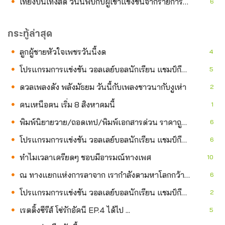
เที่ยงบันเทิงสด วันนี้พบกับผู้เข้าแข่งขันจากรายการบัลลังก์หมอลำ
6
กระทู้ล่าสุด
ลูกผู้ชายหัวใจเพชรวันนี้งด
4
โปรแกรมการแข่งขัน วอลเลย์บอลนักเรียน แชมป์กีฬา 7HD 2026 6 ส.ค.
5
ดวลเพลงดัง พลังมัธยม วันนี้กับเพลงชาวนากับงูเห่า
2
คนเหนือฅน เริ่ม 8 สิงหาคมนี้
1
พิมพ์นิยายวาย/ถอดเทป/พิมพ์เอกสารด่วน ราคาถูก (แฟนคลับTeeTeePipPorหาค่าขนมค่ะ)
6
โปรแกรมการแข่งขัน วอลเลย์บอลนักเรียน แชมป์กีฬา 7HD 2026 5 ส.ค.
6
ทำไมเวลาเครียดๆ ชอบมีอารมณ์ทางเพศ
10
ณ ทางแยกแห่งการลาจาก เรากำลังตามหาโลกกว้าง หรือกำลังตามหาตัวตนกันแน่?
6
โปรแกรมการแข่งขัน วอลเลย์บอลนักเรียน แชมป์กีฬา 7HD 2026 4 ส.ค.
2
เรตติ้งซีรีส์ โซ่รักอัคนี EP.4 ได้ไป ...
5