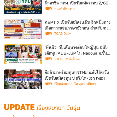
ฝึกอาชีพ กทม. เปิดรับสมัครรอบ 2/69
เริ่มต้นคอร์สละ 105 บาท
NEW
แนะนำกิจกรรม
KEPT X เปิดรับสมัครแล้ว! อีกหนึ่งทาง
เลือกการสอบภาษาอังกฤษ สำหรับคน
อยากยื่นรอบพอร์ต ม.ขอนแก่น
NEW
TCAS Daily
‘พี่หมิว’ กับเส้นทางต่อป.โทญี่ปุ่น ฉบับ
เด็กทุน ADB-JSP ใน Nagoya ม.ชั้นนำ
ด้าน International Development
NEW
ประสบการณ์เด็กนอก
ซือต้ามาพร้อมทุน! NTNU ม.ดังไต้หวัน
เปิดรับสมัครทุน ป.ตรี/โท/เอก เทอม
Spring 2027
NEW
เรียนต่อนอก ป.โท ทุนการศึกษา
UPDATE
เรื่องสบายๆ วัยรุ่น