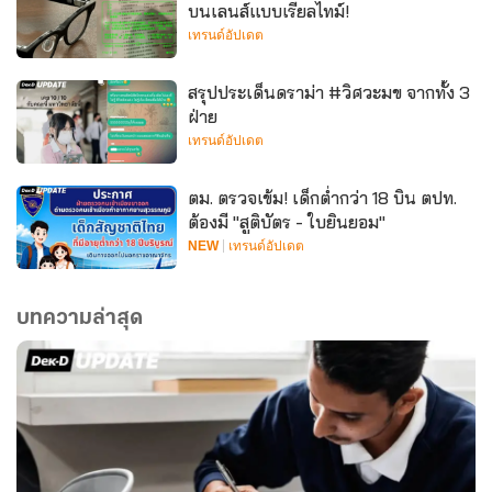
บนเลนส์แบบเรียลไทม์!
เทรนด์อัปเดต
สรุปประเด็นดราม่า #วิศวะมข จากทั้ง 3
ฝ่าย
เทรนด์อัปเดต
ตม. ตรวจเข้ม! เด็กต่ำกว่า 18 บิน ตปท.
ต้องมี "สูติบัตร - ใบยินยอม"
NEW
เทรนด์อัปเดต
บทความล่าสุด