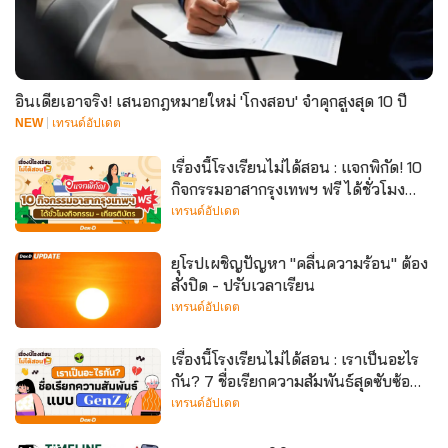
อินเดียเอาจริง! เสนอกฎหมายใหม่ 'โกงสอบ' จำคุกสูงสุด 10 ปี
NEW
เทรนด์อัปเดต
เรื่องนี้โรงเรียนไม่ได้สอน : แจกพิกัด! 10
กิจกรรมอาสากรุงเทพฯ ฟรี ได้ชั่วโมง
กิจกรรม - เกียรติบัตร
เทรนด์อัปเดต
ยุโรปเผชิญปัญหา "คลื่นความร้อน" ต้อง
สั่งปิด - ปรับเวลาเรียน
เทรนด์อัปเดต
เรื่องนี้โรงเรียนไม่ได้สอน : เราเป็นอะไร
กัน? 7 ชื่อเรียกความสัมพันธ์สุดซับซ้อน
แบบ GenZ
เทรนด์อัปเดต