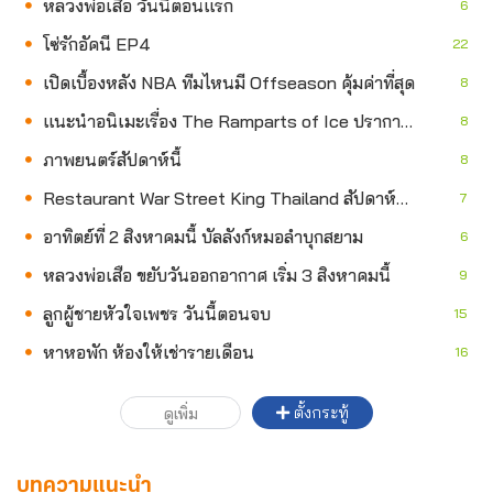
หลวงพ่อเสือ วันนี้ตอนแรก
6
โซ่รักอัคนี EP4
22
เปิดเบื้องหลัง NBA ทีมไหนมี Offseason คุ้มค่าที่สุด
8
แนะนำอนิเมะเรื่อง The Ramparts of Ice ปราการน้ำแข็งแห่งหัวใจ
8
ภาพยนตร์สัปดาห์นี้
8
Restaurant War Street King Thailand สัปดาห์นี้ครัวลุกเป็นไฟ
7
อาทิตย์ที่ 2 สิงหาคมนี้ บัลลังก์หมอลำบุกสยาม
6
หลวงพ่อเสือ ขยับวันออกอากาศ เริ่ม 3 สิงหาคมนี้
9
ลูกผู้ชายหัวใจเพชร วันนี้ตอนจบ
15
หาหอพัก ห้องให้เช่ารายเดือน
16
ตั้งกระทู้
ดูเพิ่ม
บทความแนะนำ