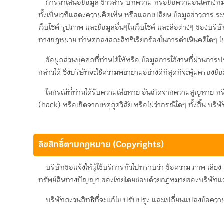
การนําเสนอข้อมูล ข่าวสาร บทความ หรือข้อความอื่นใดทั้งหมด
ทั้งเป็นเวทีแสดงความคิดเห็น หรือแลกเปลี่ยน ข้อมูลข่าวสาร ระห
เว็บไซต์ รูปภาพ และข้อมูลอื่นๆในเว็บไซด์ และสื่อต่างๆ ของบริ
ทางกฎหมาย ท่านตกลงสละสิทธิเรียกร้องในการดำเนินคดีใดๆ ไ
ข้อมูลส่วนบุคคลที่ท่านได้ให้หรือ ข้อมูลการใช้งานที่ผ่านก
กล่าวได้ ซึ่งบริษัทจะใช้ความพยายามอย่างดีที่สุดที่จะคุ้มครองข
ในกรณีที่ท่านได้รับความเสียหาย อันเกิดจากความสูญหาย หรื
(hack) หรือเกิดจากเหตุสุดวิสัย หรือไม่ว่ากรณีใดๆ ทั้งสิ้น บร
ลิขสิทธิ์ตามกฎหมาย (Copyrights)
บริษัทขอแจ้งให้ผู้ใช้บริการทั่วไปทราบว่า ข้อความ ภาพ เสี
ทรัพย์สินทางปัญญา ของไทยโดยชอบด้วยกฎหมายของบริษัทแต่เพ
บริษัทสงวนสิทธิที่จะแก้ไข ปรับปรุง และเปลี่ยนแปลงข้อคว