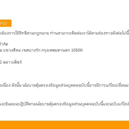
DPO)
ือต้องการใช้สิทธิตามกฎหมาย ท่านสามารถติดต่อเราได้ตามช่องทางดังต่อไปนี้
จำกัด
หนือ แขวงสีลม เขตบางรัก กรุงเทพมหานคร 10500
์ หลาวเพ็ชร์
อเนื่อง ดังนั้น นโยบายคุ้มครองข้อมูลส่วนบุคคลฉบับนี้อาจมีการแก้ไขเปลี่
บและยินยอมปฎิบัติตามนโยบายคุ้มครองข้อมูลส่วนบุคคลฉบับนี้และฉบับแก้ไขเ