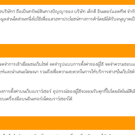
งบริษัทฯ ถือเป็นทรัพย์สินทางปัญญาของ บริษัท เด็กดี อินเตอร์แอคทีฟ จำกัด 
ูลส่วนใดส่วนหนึ่งไปใช้เพื่อแสวงหาประโยชน์ทางการค้าโดยมิได้รับอนุญาตเป็
พื่อจดจำการเข้าเยี่ยมชมเว็บไซต์ จดจำรูปแบบการตั้งค่าของผู้ใช้ จดจำคว
ะห์และนำเสนอโฆษณา รวมถึงเพื่อความสะดวกในการให้บริการต่างๆในเว็บไซต์ของ
ารตั้งค่าบนเว็บเบราว์เซอร์ อุปกรณ์ของผู้ใช้จะยอมรับคุกกี้ไปโดยอัตโนมัติเมื่อม
ถบเครื่องมือบนอินเทอร์เน็ตเบราว์เซอร์ได้