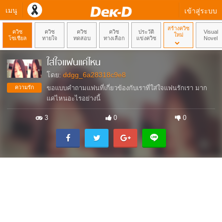
เมนู
เข้าสู่ระบบ
สร้างควิซ
ควิซ
ควิซ
ควิซ
ควิซ
ประวัติ
Visual
ใหม่
โซเชียล
ทายใจ
ทดสอบ
ทางเลือก
แข่งควิซ
Novel
ใส่ใจแฟนแค่ไหน
โดย:
ddgg_6a28318c9e8
ความรัก
ขอแบบคำถามแฟนที่เกี่ยวข้องกับเราที่ใส่ใจแฟนรักเรา มาก
แค่ไหนอะไรอย่างนี้
3
0
0