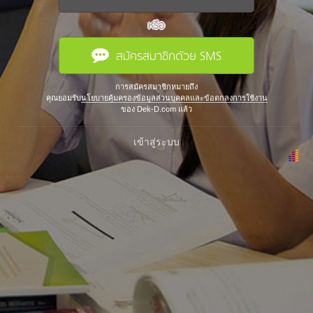
หรือ
สมัครสมาชิกด้วย SMS
การสมัครสมาชิกหมายถึง
คุณยอมรับ
นโยบายคุ้มครองข้อมูลส่วนบุคคลและข้อตกลงการใช้งาน
ของ Dek-D.com แล้ว
เข้าสู่ระบบ