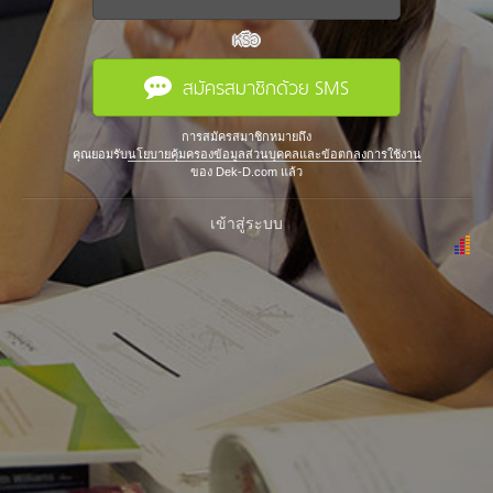
หรือ
สมัครสมาชิกด้วย SMS
การสมัครสมาชิกหมายถึง
คุณยอมรับ
นโยบายคุ้มครองข้อมูลส่วนบุคคลและข้อตกลงการใช้งาน
ของ Dek-D.com แล้ว
เข้าสู่ระบบ