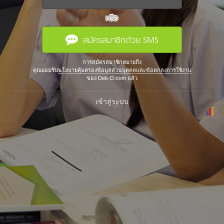
หรือ
สมัครสมาชิกด้วย SMS
การสมัครสมาชิกหมายถึง
คุณยอมรับ
นโยบายคุ้มครองข้อมูลส่วนบุคคลและข้อตกลงการใช้งาน
ของ Dek-D.com แล้ว
เข้าสู่ระบบ