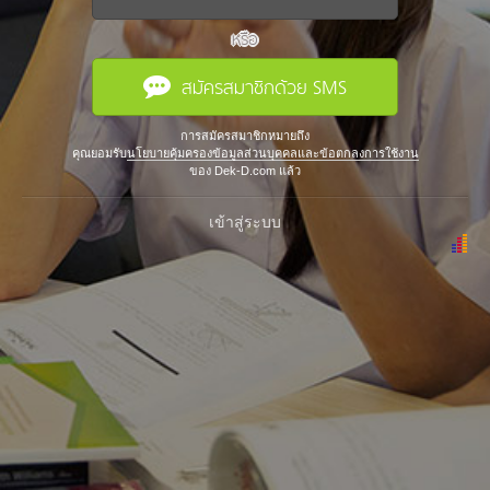
หรือ
สมัครสมาชิกด้วย SMS
การสมัครสมาชิกหมายถึง
คุณยอมรับ
นโยบายคุ้มครองข้อมูลส่วนบุคคลและข้อตกลงการใช้งาน
ของ Dek-D.com แล้ว
เข้าสู่ระบบ