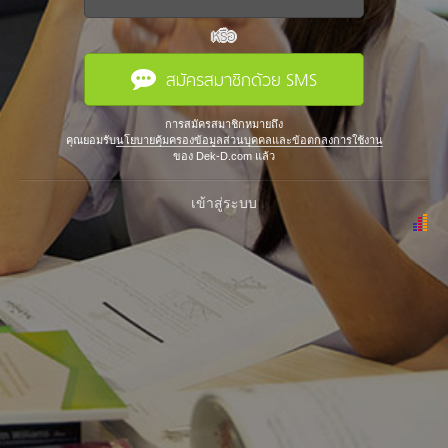
หรือ
สมัครสมาชิกด้วย SMS
การสมัครสมาชิกหมายถึง
คุณยอมรับ
นโยบายคุ้มครองข้อมูลส่วนบุคคลและข้อตกลงการใช้งาน
ของ Dek-D.com แล้ว
เข้าสู่ระบบ