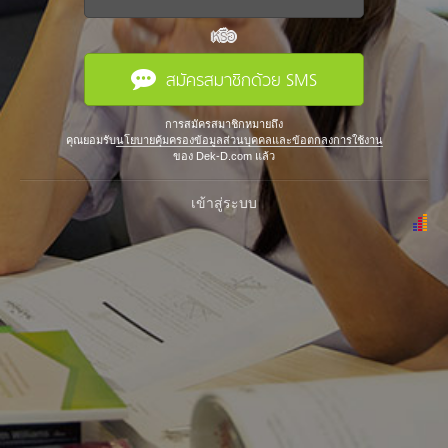
หรือ
สมัครสมาชิกด้วย SMS
การสมัครสมาชิกหมายถึง
คุณยอมรับ
นโยบายคุ้มครองข้อมูลส่วนบุคคลและข้อตกลงการใช้งาน
ของ Dek-D.com แล้ว
เข้าสู่ระบบ