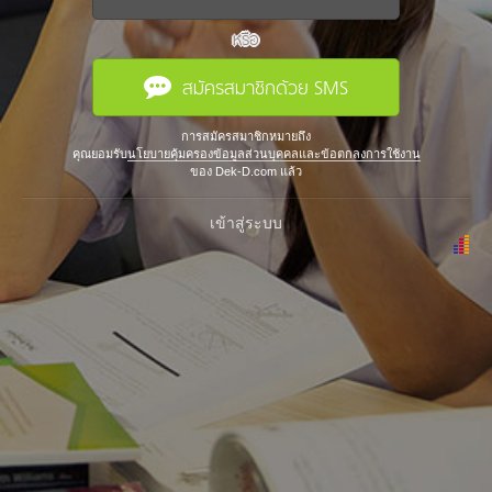
หรือ
สมัครสมาชิกด้วย SMS
การสมัครสมาชิกหมายถึง
คุณยอมรับ
นโยบายคุ้มครองข้อมูลส่วนบุคคลและข้อตกลงการใช้งาน
ของ Dek-D.com แล้ว
เข้าสู่ระบบ