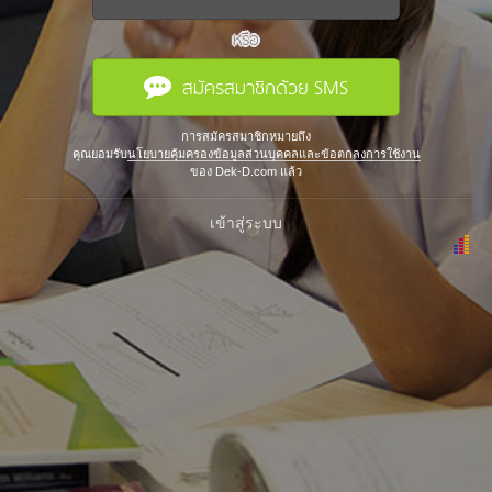
หรือ
สมัครสมาชิกด้วย SMS
การสมัครสมาชิกหมายถึง
คุณยอมรับ
นโยบายคุ้มครองข้อมูลส่วนบุคคลและข้อตกลงการใช้งาน
ของ Dek-D.com แล้ว
เข้าสู่ระบบ