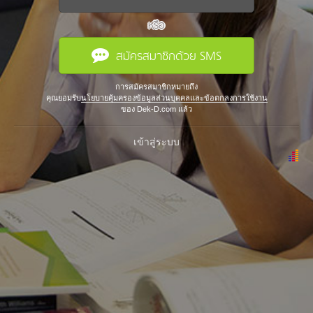
หรือ
สมัครสมาชิกด้วย SMS
การสมัครสมาชิกหมายถึง
คุณยอมรับ
นโยบายคุ้มครองข้อมูลส่วนบุคคลและข้อตกลงการใช้งาน
ของ Dek-D.com แล้ว
เข้าสู่ระบบ