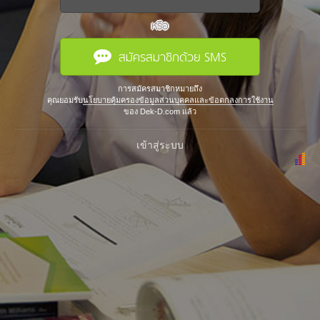
หรือ
สมัครสมาชิกด้วย SMS
การสมัครสมาชิกหมายถึง
คุณยอมรับ
นโยบายคุ้มครองข้อมูลส่วนบุคคลและข้อตกลงการใช้งาน
ของ Dek-D.com แล้ว
เข้าสู่ระบบ