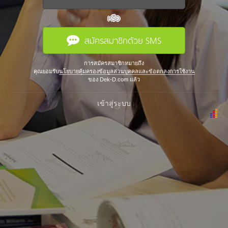
หรือ
สมัครสมาชิกด้วย SMS
การสมัครสมาชิกหมายถึง
คุณยอมรับ
นโยบายคุ้มครองข้อมูลส่วนบุคคลและข้อตกลงการใช้งาน
ของ Dek-D.com แล้ว
เข้าสู่ระบบ