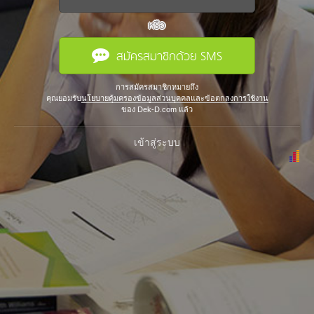
หรือ
สมัครสมาชิกด้วย SMS
การสมัครสมาชิกหมายถึง
คุณยอมรับ
นโยบายคุ้มครองข้อมูลส่วนบุคคลและข้อตกลงการใช้งาน
ของ Dek-D.com แล้ว
เข้าสู่ระบบ