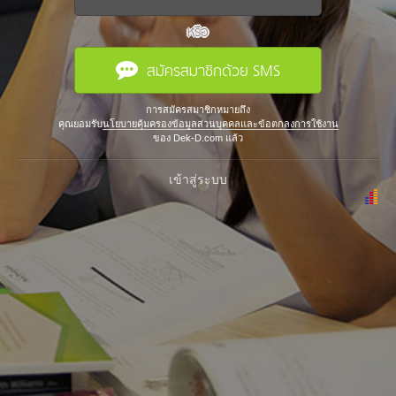
หรือ
สมัครสมาชิกด้วย SMS
การสมัครสมาชิกหมายถึง
คุณยอมรับ
นโยบายคุ้มครองข้อมูลส่วนบุคคลและข้อตกลงการใช้งาน
ของ Dek-D.com แล้ว
เข้าสู่ระบบ