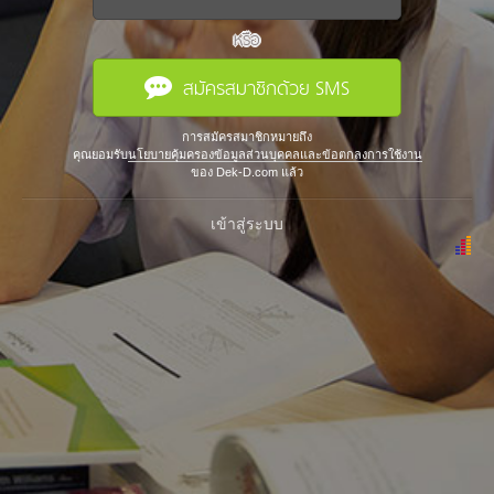
หรือ
สมัครสมาชิกด้วย SMS
การสมัครสมาชิกหมายถึง
คุณยอมรับ
นโยบายคุ้มครองข้อมูลส่วนบุคคลและข้อตกลงการใช้งาน
ของ Dek-D.com แล้ว
เข้าสู่ระบบ