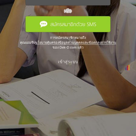
หรือ
สมัครสมาชิกด้วย SMS
การสมัครสมาชิกหมายถึง
คุณยอมรับ
นโยบายคุ้มครองข้อมูลส่วนบุคคลและข้อตกลงการใช้งาน
ของ Dek-D.com แล้ว
เข้าสู่ระบบ