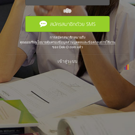
หรือ
สมัครสมาชิกด้วย SMS
การสมัครสมาชิกหมายถึง
คุณยอมรับ
นโยบายคุ้มครองข้อมูลส่วนบุคคลและข้อตกลงการใช้งาน
ของ Dek-D.com แล้ว
เข้าสู่ระบบ