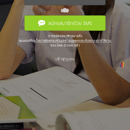
หรือ
สมัครสมาชิกด้วย SMS
การสมัครสมาชิกหมายถึง
คุณยอมรับ
นโยบายคุ้มครองข้อมูลส่วนบุคคลและข้อตกลงการใช้งาน
ของ Dek-D.com แล้ว
เข้าสู่ระบบ