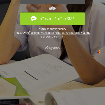
หรือ
สมัครสมาชิกด้วย SMS
การสมัครสมาชิกหมายถึง
คุณยอมรับ
นโยบายคุ้มครองข้อมูลส่วนบุคคลและข้อตกลงการใช้งาน
ของ Dek-D.com แล้ว
เข้าสู่ระบบ