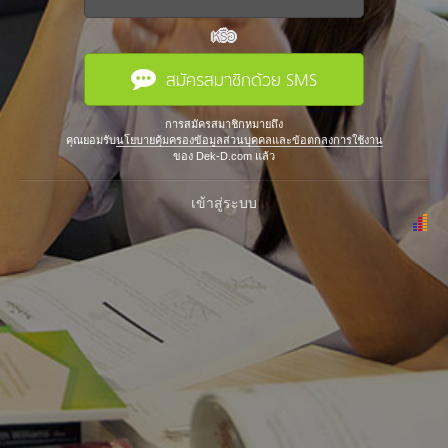
หรือ
สมัครสมาชิกด้วย SMS
การสมัครสมาชิกหมายถึง
คุณยอมรับ
นโยบายคุ้มครองข้อมูลส่วนบุคคลและข้อตกลงการใช้งาน
ของ Dek-D.com แล้ว
เข้าสู่ระบบ