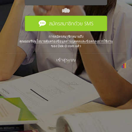
หรือ
สมัครสมาชิกด้วย SMS
การสมัครสมาชิกหมายถึง
คุณยอมรับ
นโยบายคุ้มครองข้อมูลส่วนบุคคลและข้อตกลงการใช้งาน
ของ Dek-D.com แล้ว
เข้าสู่ระบบ