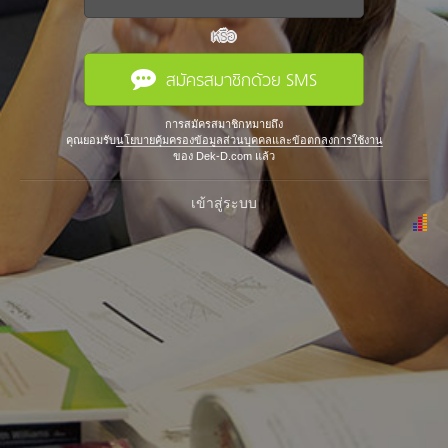
หรือ
สมัครสมาชิกด้วย SMS
การสมัครสมาชิกหมายถึง
คุณยอมรับ
นโยบายคุ้มครองข้อมูลส่วนบุคคลและข้อตกลงการใช้งาน
ของ Dek-D.com แล้ว
เข้าสู่ระบบ