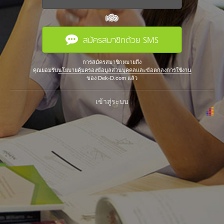
หรือ
สมัครสมาชิกด้วย SMS
การสมัครสมาชิกหมายถึง
คุณยอมรับ
นโยบายคุ้มครองข้อมูลส่วนบุคคลและข้อตกลงการใช้งาน
ของ Dek-D.com แล้ว
เข้าสู่ระบบ