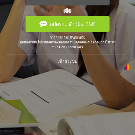
หรือ
สมัครสมาชิกด้วย SMS
การสมัครสมาชิกหมายถึง
คุณยอมรับ
นโยบายคุ้มครองข้อมูลส่วนบุคคลและข้อตกลงการใช้งาน
ของ Dek-D.com แล้ว
เข้าสู่ระบบ