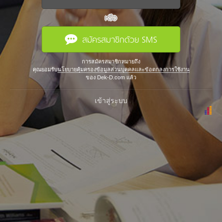
หรือ
สมัครสมาชิกด้วย SMS
การสมัครสมาชิกหมายถึง
คุณยอมรับ
นโยบายคุ้มครองข้อมูลส่วนบุคคลและข้อตกลงการใช้งาน
ของ Dek-D.com แล้ว
เข้าสู่ระบบ