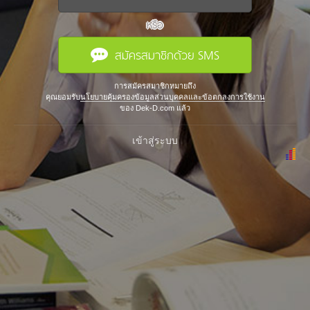
หรือ
สมัครสมาชิกด้วย SMS
การสมัครสมาชิกหมายถึง
คุณยอมรับ
นโยบายคุ้มครองข้อมูลส่วนบุคคลและข้อตกลงการใช้งาน
ของ Dek-D.com แล้ว
เข้าสู่ระบบ