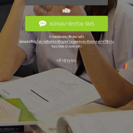
หรือ
สมัครสมาชิกด้วย SMS
การสมัครสมาชิกหมายถึง
คุณยอมรับ
นโยบายคุ้มครองข้อมูลส่วนบุคคลและข้อตกลงการใช้งาน
ของ Dek-D.com แล้ว
เข้าสู่ระบบ