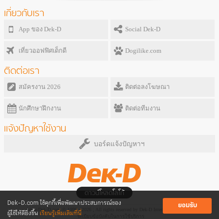
เกี่ยวกับเรา
App ของ Dek-D
Social Dek-D
เที่ยวออฟฟิศเด็กดี
Dogilike.com
ติดต่อเรา
สมัครงาน 2026
ติดต่อลงโฆษณา
นักศึกษาฝึกงาน
ติดต่อทีมงาน
แจ้งปัญหาใช้งาน
บอร์ดแจ้งปัญหาฯ
ดาวน์โหลดโลโก้
Dek-D.com ใช้คุกกี้เพื่อพัฒนาประสบการณ์ของ
ยอมรับ
www.Dek-D.com © 1999 - 2026 ; All rights reserved by Dek-D Interactive Co.,Ltd.
ผู้ใช้ให้ดียิ่งขึ้น
เรียนรู้เพิ่มเติมที่นี่
ระเบียบข้อบังคับในการใช้บริการ