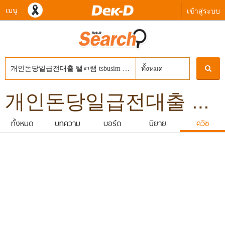
เมนู
เข้าสู่ระบบ
ทั้งหมด
개인돈당일급전대출 탤ㄺ램 tsbusim 원주시신불자소액급전대출 탬스뷰선불유심내구제 생활비대출50만원 막심팝니다
ทั้งหมด
บทความ
บอร์ด
นิยาย
ควิซ