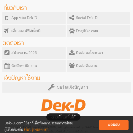
เกี่ยวกับเรา
App ของ Dek-D
Social Dek-D
เที่ยวออฟฟิศเด็กดี
Dogilike.com
ติดต่อเรา
สมัครงาน 2026
ติดต่อลงโฆษณา
นักศึกษาฝึกงาน
ติดต่อทีมงาน
แจ้งปัญหาใช้งาน
บอร์ดแจ้งปัญหาฯ
ดาวน์โหลดโลโก้
Dek-D.com ใช้คุกกี้เพื่อพัฒนาประสบการณ์ของ
ยอมรับ
www.Dek-D.com © 1999 - 2026 ; All rights reserved by Dek-D Interactive Co.,Ltd.
ผู้ใช้ให้ดียิ่งขึ้น
เรียนรู้เพิ่มเติมที่นี่
ระเบียบข้อบังคับในการใช้บริการ