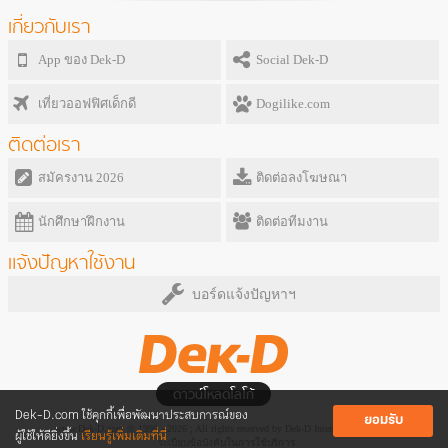
เกี่ยวกับเรา
App ของ Dek-D
Social Dek-D
เที่ยวออฟฟิศเด็กดี
Dogilike.com
ติดต่อเรา
สมัครงาน 2026
ติดต่อลงโฆษณา
นักศึกษาฝึกงาน
ติดต่อทีมงาน
แจ้งปัญหาใช้งาน
บอร์ดแจ้งปัญหาฯ
ดาวน์โหลดโลโก้
Dek-D.com ใช้คุกกี้เพื่อพัฒนาประสบการณ์ของ
ยอมรับ
www.Dek-D.com © 1999 - 2026 ; All rights reserved by Dek-D Interactive Co.,Ltd.
ผู้ใช้ให้ดียิ่งขึ้น
เรียนรู้เพิ่มเติมที่นี่
ระเบียบข้อบังคับในการใช้บริการ