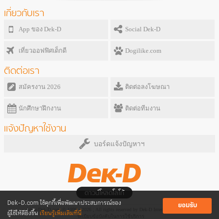
เกี่ยวกับเรา
App ของ Dek-D
Social Dek-D
เที่ยวออฟฟิศเด็กดี
Dogilike.com
ติดต่อเรา
สมัครงาน 2026
ติดต่อลงโฆษณา
นักศึกษาฝึกงาน
ติดต่อทีมงาน
แจ้งปัญหาใช้งาน
บอร์ดแจ้งปัญหาฯ
ดาวน์โหลดโลโก้
Dek-D.com ใช้คุกกี้เพื่อพัฒนาประสบการณ์ของ
ยอมรับ
www.Dek-D.com © 1999 - 2026 ; All rights reserved by Dek-D Interactive Co.,Ltd.
ผู้ใช้ให้ดียิ่งขึ้น
เรียนรู้เพิ่มเติมที่นี่
ระเบียบข้อบังคับในการใช้บริการ