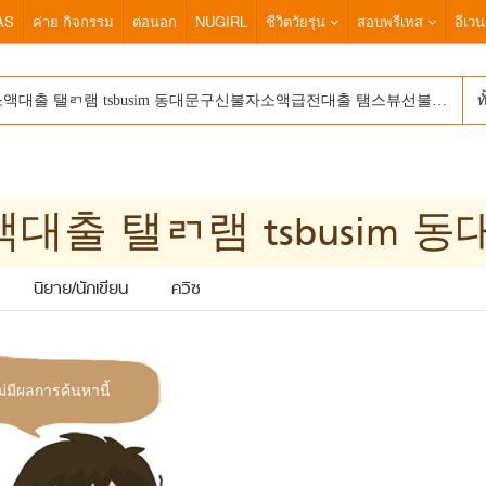
AS
ค่าย กิจกรรม
ต่อนอก
NUGIRL
ชีวิตวัยรุ่น
สอบพรีเทส
อีเวน
ท
นิยาย/นักเขียน
ควิซ
ม่มีผลการค้นหานี้