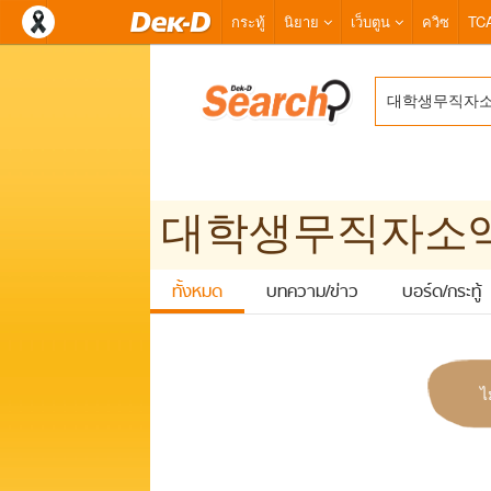
กระทู้
นิยาย
เว็บตูน
ควิซ
TC
ทั้งหมด
บทความ/ข่าว
บอร์ด/กระทู้
ไ