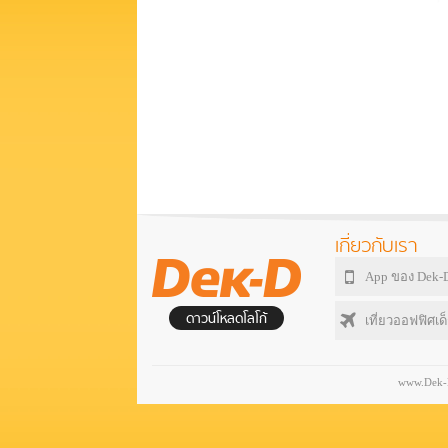
เกี่ยวกับเรา
App ของ Dek-
ดาวน์โหลดโลโก้
เที่ยวออฟฟิศเด็
www.Dek-D.