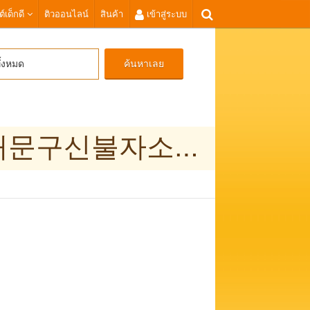
ต์เด็กดี
ติวออนไลน์
สินค้า
เข้าสู่ระบบ
ค้นหาเลย
ั้งหมด
대학생무직자소액대출 탤ㄺ램 tsbusim 동대문구신불자소액급전대출 탬스뷰선불유심내구제 50만원즉시대출 대포유심칩매입