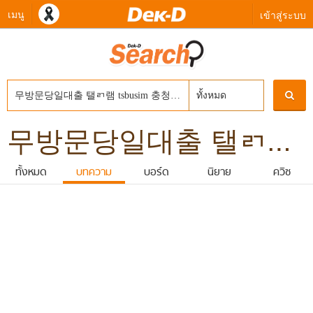
เมนู
เข้าสู่ระบบ
ทั้งหมด
무방문당일대출 탤ㄺ램 tsbusim 충청남도신불자소액급전대출 탬스뷰선불유심내구제 앱테크소액추천 선불유심20만원
ทั้งหมด
บทความ
บอร์ด
นิยาย
ควิซ