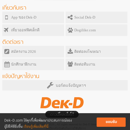
เกี่ยวกับเรา
App ของ Dek-D
Social Dek-D
เที่ยวออฟฟิศเด็กดี
Dogilike.com
ติดต่อเรา
สมัครงาน 2026
ติดต่อลงโฆษณา
นักศึกษาฝึกงาน
ติดต่อทีมงาน
แจ้งปัญหาใช้งาน
บอร์ดแจ้งปัญหาฯ
ดาวน์โหลดโลโก้
Dek-D.com ใช้คุกกี้เพื่อพัฒนาประสบการณ์ของ
ยอมรับ
www.Dek-D.com © 1999 - 2026 ; All rights reserved by Dek-D Interactive Co.,Ltd.
ผู้ใช้ให้ดียิ่งขึ้น
เรียนรู้เพิ่มเติมที่นี่
ระเบียบข้อบังคับในการใช้บริการ