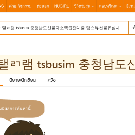
AS
ค่าย กิจกรรม
ต่อนอก
NUGIRL
ชีวิตวัยรุ่น
สอบพรีเทส
อีเวน
ท
นิยาย/นักเขียน
ควิซ
ม่มีผลการค้นหานี้