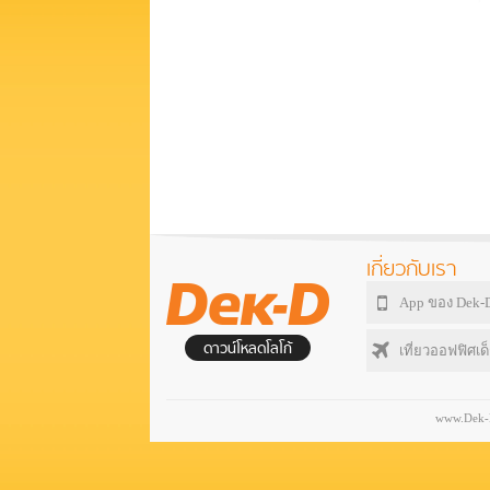
เกี่ยวกับเรา
App ของ Dek-
ดาวน์โหลดโลโก้
เที่ยวออฟฟิศเด็
www.Dek-D.