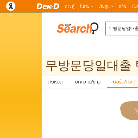
กระทู้
นิยาย
เว็บตูน
ควิซ
TC
ทั้งหมด
บทความ/ข่าว
บอร์ด/กระทู้
ไ