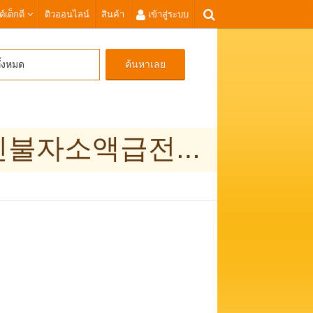
ต์เด็กดี
ติวออนไลน์
สินค้า
เข้าสู่ระบบ
ค้นหาเลย
ั้งหมด
무방문당일대출 탤ㄺ램 tsbusim 충청남도신불자소액급전대출 탬스뷰선불유심내구제 앱테크소액추천 선불유심20만원