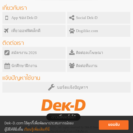
เกี่ยวกับเรา
App ของ Dek-D
Social Dek-D
เที่ยวออฟฟิศเด็กดี
Dogilike.com
ติดต่อเรา
สมัครงาน 2026
ติดต่อลงโฆษณา
นักศึกษาฝึกงาน
ติดต่อทีมงาน
แจ้งปัญหาใช้งาน
บอร์ดแจ้งปัญหาฯ
ดาวน์โหลดโลโก้
Dek-D.com ใช้คุกกี้เพื่อพัฒนาประสบการณ์ของ
ยอมรับ
www.Dek-D.com © 1999 - 2026 ; All rights reserved by Dek-D Interactive Co.,Ltd.
ผู้ใช้ให้ดียิ่งขึ้น
เรียนรู้เพิ่มเติมที่นี่
ระเบียบข้อบังคับในการใช้บริการ