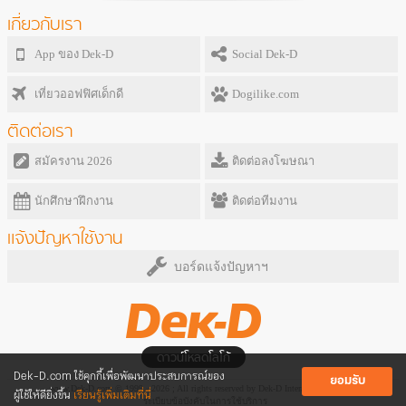
เกี่ยวกับเรา
App ของ Dek-D
Social Dek-D
เที่ยวออฟฟิศเด็กดี
Dogilike.com
ติดต่อเรา
สมัครงาน 2026
ติดต่อลงโฆษณา
นักศึกษาฝึกงาน
ติดต่อทีมงาน
แจ้งปัญหาใช้งาน
บอร์ดแจ้งปัญหาฯ
ดาวน์โหลดโลโก้
Dek-D.com ใช้คุกกี้เพื่อพัฒนาประสบการณ์ของ
ยอมรับ
www.Dek-D.com © 1999 - 2026 ; All rights reserved by Dek-D Interactive Co.,Ltd.
ผู้ใช้ให้ดียิ่งขึ้น
เรียนรู้เพิ่มเติมที่นี่
ระเบียบข้อบังคับในการใช้บริการ