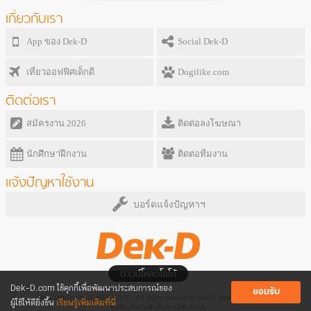
เกี่ยวกับเรา
App ของ Dek-D
Social Dek-D
เที่ยวออฟฟิศเด็กดี
Dogilike.com
ติดต่อเรา
สมัครงาน 2026
ติดต่อลงโฆษณา
นักศึกษาฝึกงาน
ติดต่อทีมงาน
แจ้งปัญหาใช้งาน
บอร์ดแจ้งปัญหาฯ
ดาวน์โหลดโลโก้
Dek-D.com ใช้คุกกี้เพื่อพัฒนาประสบการณ์ของ
ยอมรับ
www.Dek-D.com © 1999 - 2026 ; All rights reserved by Dek-D Interactive Co.,Ltd.
ผู้ใช้ให้ดียิ่งขึ้น
เรียนรู้เพิ่มเติมที่นี่
ระเบียบข้อบังคับในการใช้บริการ