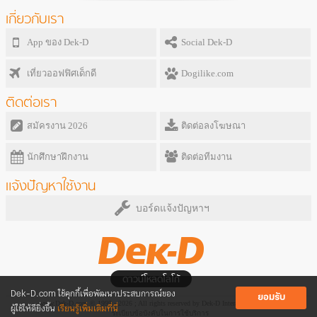
เกี่ยวกับเรา
App ของ Dek-D
Social Dek-D
เที่ยวออฟฟิศเด็กดี
Dogilike.com
ติดต่อเรา
สมัครงาน 2026
ติดต่อลงโฆษณา
นักศึกษาฝึกงาน
ติดต่อทีมงาน
แจ้งปัญหาใช้งาน
บอร์ดแจ้งปัญหาฯ
ดาวน์โหลดโลโก้
Dek-D.com ใช้คุกกี้เพื่อพัฒนาประสบการณ์ของ
ยอมรับ
www.Dek-D.com © 1999 - 2026 ; All rights reserved by Dek-D Interactive Co.,Ltd.
ผู้ใช้ให้ดียิ่งขึ้น
เรียนรู้เพิ่มเติมที่นี่
ระเบียบข้อบังคับในการใช้บริการ