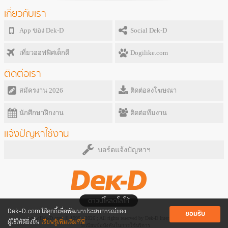
เกี่ยวกับเรา
App ของ Dek-D
Social Dek-D
เที่ยวออฟฟิศเด็กดี
Dogilike.com
ติดต่อเรา
สมัครงาน 2026
ติดต่อลงโฆษณา
นักศึกษาฝึกงาน
ติดต่อทีมงาน
แจ้งปัญหาใช้งาน
บอร์ดแจ้งปัญหาฯ
ดาวน์โหลดโลโก้
Dek-D.com ใช้คุกกี้เพื่อพัฒนาประสบการณ์ของ
ยอมรับ
www.Dek-D.com © 1999 - 2026 ; All rights reserved by Dek-D Interactive Co.,Ltd.
ผู้ใช้ให้ดียิ่งขึ้น
เรียนรู้เพิ่มเติมที่นี่
ระเบียบข้อบังคับในการใช้บริการ