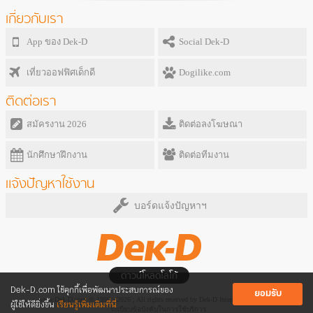
เกี่ยวกับเรา
App ของ Dek-D
Social Dek-D
เที่ยวออฟฟิศเด็กดี
Dogilike.com
ติดต่อเรา
สมัครงาน 2026
ติดต่อลงโฆษณา
นักศึกษาฝึกงาน
ติดต่อทีมงาน
แจ้งปัญหาใช้งาน
บอร์ดแจ้งปัญหาฯ
ดาวน์โหลดโลโก้
Dek-D.com ใช้คุกกี้เพื่อพัฒนาประสบการณ์ของ
ยอมรับ
www.Dek-D.com © 1999 - 2026 ; All rights reserved by Dek-D Interactive Co.,Ltd.
ผู้ใช้ให้ดียิ่งขึ้น
เรียนรู้เพิ่มเติมที่นี่
ระเบียบข้อบังคับในการใช้บริการ