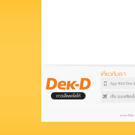
เกี่ยวกับเรา
App ของ Dek-
ดาวน์โหลดโลโก้
เที่ยวออฟฟิศเด็
www.Dek-D.