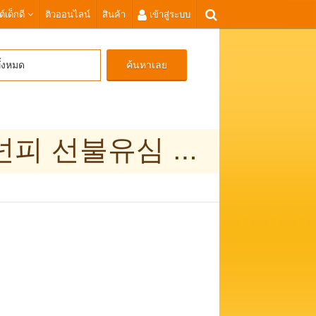
ต์เด็กดี
ติวออนไลน์
สินค้า
เข้าสู่ระบบ
ค้นหาเลย
ั้งหมด
탤ㄹㅔ끄램 banonpi 병사소액급전대출 바넌피 선불유심 소액급전 내구제 핸드폰유심가전내구제방법 통신불량자소액대출가능 속초시무직자긴급생계비대출