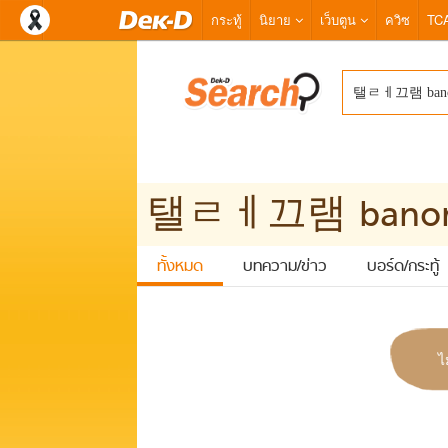
กระทู้
นิยาย
เว็บตูน
ควิซ
TC
ทั้งหมด
บทความ/ข่าว
บอร์ด/กระทู้
ไ