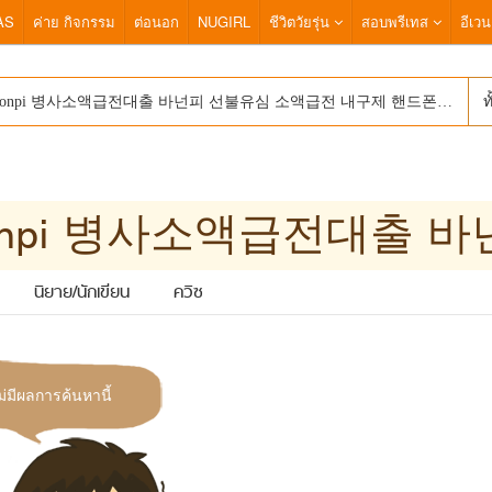
AS
ค่าย กิจกรรม
ต่อนอก
NUGIRL
ชีวิตวัยรุ่น
สอบพรีเทส
อีเวน
ท
นิยาย/นักเขียน
ควิซ
ม่มีผลการค้นหานี้