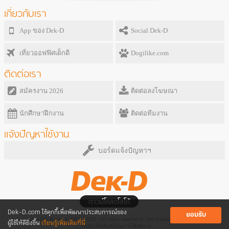
เกี่ยวกับเรา
App ของ Dek-D
Social Dek-D
เที่ยวออฟฟิศเด็กดี
Dogilike.com
ติดต่อเรา
สมัครงาน 2026
ติดต่อลงโฆษณา
นักศึกษาฝึกงาน
ติดต่อทีมงาน
แจ้งปัญหาใช้งาน
บอร์ดแจ้งปัญหาฯ
ดาวน์โหลดโลโก้
Dek-D.com ใช้คุกกี้เพื่อพัฒนาประสบการณ์ของ
ยอมรับ
www.Dek-D.com © 1999 - 2026 ; All rights reserved by Dek-D Interactive Co.,Ltd.
ผู้ใช้ให้ดียิ่งขึ้น
เรียนรู้เพิ่มเติมที่นี่
ระเบียบข้อบังคับในการใช้บริการ