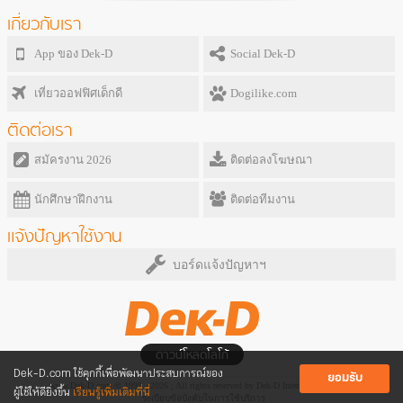
เกี่ยวกับเรา
App ของ Dek-D
Social Dek-D
เที่ยวออฟฟิศเด็กดี
Dogilike.com
ติดต่อเรา
สมัครงาน 2026
ติดต่อลงโฆษณา
นักศึกษาฝึกงาน
ติดต่อทีมงาน
แจ้งปัญหาใช้งาน
บอร์ดแจ้งปัญหาฯ
ดาวน์โหลดโลโก้
Dek-D.com ใช้คุกกี้เพื่อพัฒนาประสบการณ์ของ
ยอมรับ
www.Dek-D.com © 1999 - 2026 ; All rights reserved by Dek-D Interactive Co.,Ltd.
ผู้ใช้ให้ดียิ่งขึ้น
เรียนรู้เพิ่มเติมที่นี่
ระเบียบข้อบังคับในการใช้บริการ