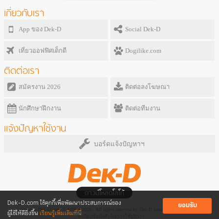
เกี่ยวกับเรา
App ของ Dek-D
Social Dek-D
เที่ยวออฟฟิศเด็กดี
Dogilike.com
ติดต่อเรา
สมัครงาน 2026
ติดต่อลงโฆษณา
นักศึกษาฝึกงาน
ติดต่อทีมงาน
แจ้งปัญหาใช้งาน
บอร์ดแจ้งปัญหาฯ
ดาวน์โหลดโลโก้
Dek-D.com ใช้คุกกี้เพื่อพัฒนาประสบการณ์ของ
ยอมรับ
www.Dek-D.com © 1999 - 2026 ; All rights reserved by Dek-D Interactive Co.,Ltd.
ผู้ใช้ให้ดียิ่งขึ้น
เรียนรู้เพิ่มเติมที่นี่
ระเบียบข้อบังคับในการใช้บริการ