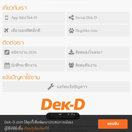
เกี่ยวกับเรา
App ของ Dek-D
Social Dek-D
เที่ยวออฟฟิศเด็กดี
Dogilike.com
ติดต่อเรา
สมัครงาน 2026
ติดต่อลงโฆษณา
นักศึกษาฝึกงาน
ติดต่อทีมงาน
แจ้งปัญหาใช้งาน
บอร์ดแจ้งปัญหาฯ
ดาวน์โหลดโลโก้
Dek-D.com ใช้คุกกี้เพื่อพัฒนาประสบการณ์ของ
ยอมรับ
www.Dek-D.com © 1999 - 2026 ; All rights reserved by Dek-D Interactive Co.,Ltd.
ผู้ใช้ให้ดียิ่งขึ้น
เรียนรู้เพิ่มเติมที่นี่
ระเบียบข้อบังคับในการใช้บริการ