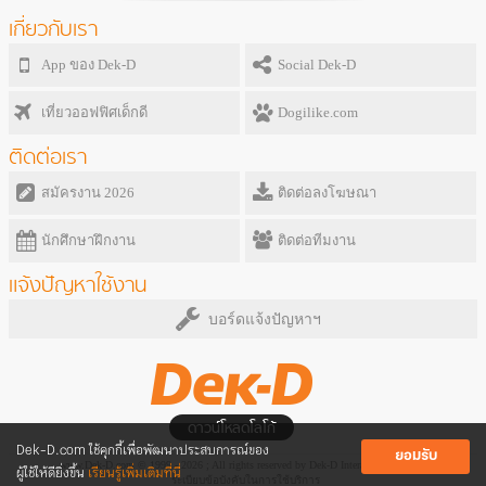
เกี่ยวกับเรา
App ของ Dek-D
Social Dek-D
เที่ยวออฟฟิศเด็กดี
Dogilike.com
ติดต่อเรา
สมัครงาน 2026
ติดต่อลงโฆษณา
นักศึกษาฝึกงาน
ติดต่อทีมงาน
แจ้งปัญหาใช้งาน
บอร์ดแจ้งปัญหาฯ
ดาวน์โหลดโลโก้
Dek-D.com ใช้คุกกี้เพื่อพัฒนาประสบการณ์ของ
ยอมรับ
www.Dek-D.com © 1999 - 2026 ; All rights reserved by Dek-D Interactive Co.,Ltd.
ผู้ใช้ให้ดียิ่งขึ้น
เรียนรู้เพิ่มเติมที่นี่
ระเบียบข้อบังคับในการใช้บริการ