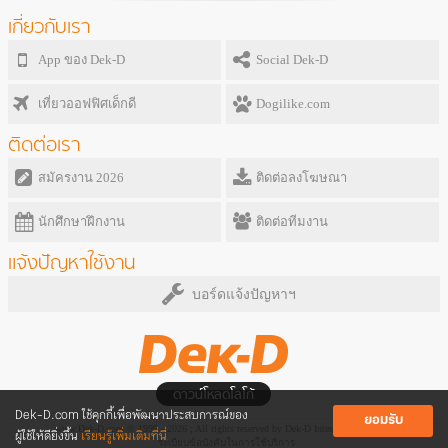
เกี่ยวกับเรา
App ของ Dek-D
Social Dek-D
เที่ยวออฟฟิศเด็กดี
Dogilike.com
ติดต่อเรา
สมัครงาน 2026
ติดต่อลงโฆษณา
นักศึกษาฝึกงาน
ติดต่อทีมงาน
แจ้งปัญหาใช้งาน
บอร์ดแจ้งปัญหาฯ
ดาวน์โหลดโลโก้
Dek-D.com ใช้คุกกี้เพื่อพัฒนาประสบการณ์ของ
ยอมรับ
www.Dek-D.com © 1999 - 2026 ; All rights reserved by Dek-D Interactive Co.,Ltd.
ผู้ใช้ให้ดียิ่งขึ้น
เรียนรู้เพิ่มเติมที่นี่
ระเบียบข้อบังคับในการใช้บริการ