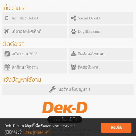
เกี่ยวกับเรา
App ของ Dek-D
Social Dek-D
เที่ยวออฟฟิศเด็กดี
Dogilike.com
ติดต่อเรา
สมัครงาน 2026
ติดต่อลงโฆษณา
นักศึกษาฝึกงาน
ติดต่อทีมงาน
แจ้งปัญหาใช้งาน
บอร์ดแจ้งปัญหาฯ
ดาวน์โหลดโลโก้
Dek-D.com ใช้คุกกี้เพื่อพัฒนาประสบการณ์ของ
ยอมรับ
www.Dek-D.com © 1999 - 2026 ; All rights reserved by Dek-D Interactive Co.,Ltd.
ผู้ใช้ให้ดียิ่งขึ้น
เรียนรู้เพิ่มเติมที่นี่
ระเบียบข้อบังคับในการใช้บริการ